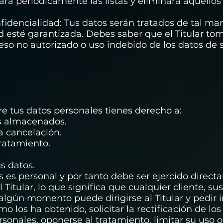
isará periódicamente las listas y eliminará aquellos
nfidencialidad: Tus datos serán tratados de tal m
d esté garantizada. Debes saber que el Titular to
ceso no autorizado o uso indebido de los datos de 
bre tus datos personales tienes derecho a:
tos almacenados.
la cancelación.
tratamiento.
us datos.
s es personal y por tanto debe ser ejercido direct
 Titular, lo que significa que cualquier cliente, s
 algún momento puede dirigirse al Titular y pedir 
los ha obtenido, solicitar la rectificación de los 
sonales, oponerse al tratamiento, limitar su uso o 