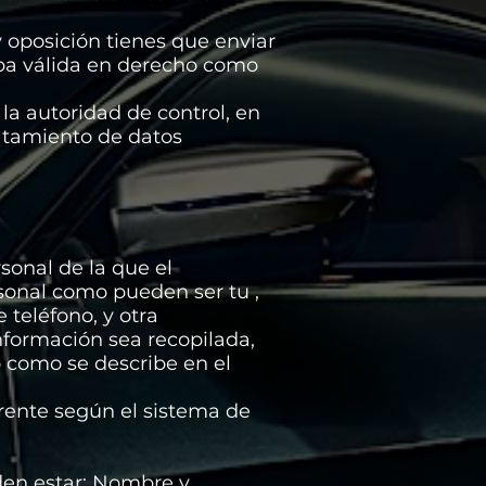
y oposición tienes que enviar
ba válida en derecho como
 la autoridad de control, en
ratamiento de datos
sonal de la que el
rsonal como pueden ser tu ,
 teléfono, y otra
información sea recopilada,
 como se describe en el
ferente según el sistema de
eden estar: Nombre y