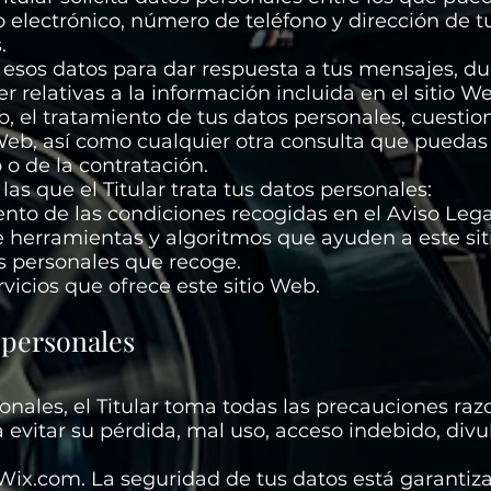
o electrónico, número de teléfono y dirección de tu
.
iza esos datos para dar respuesta a tus mensajes, d
relativas a la información incluida en el sitio We
b, el tratamiento de tus datos personales, cuestion
o Web, así como cualquier otra consulta que puedas
 o de la contratación.
las que el Titular trata tus datos personales:
nto de las condiciones recogidas en el Aviso Legal 
de herramientas y algoritmos que ayuden a este sit
s personales que recoge.
vicios que ofrece este sitio Web.
 personales
onales, el Titular toma todas las precauciones raz
a evitar su pérdida, mal uso, acceso indebido, divu
 Wix.com. La seguridad de tus datos está garantiz