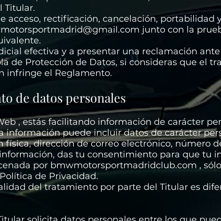
 Titular.
e acceso, rectificación, cancelación, portabilidad 
otorsportmadrid@gmail.com
junto con la prue
uivalente.
dicial efectiva y a presentar una reclamación ante
la de Protección de Datos, si consideras que el t
n infringe el Reglamento.
nto de datos personales
Web , estás facilitando información de carácter per
sta información puede incluir datos de carácter pe
 física, dirección de correo electrónico, número de
ta información, das tu consentimiento para que tu 
macenada por bmwmotorsportmadridclub.com , sólo
Política de Privacidad.
alidad del tratamiento por parte del Titular es di
Titular solicita datos personales entre los que pu