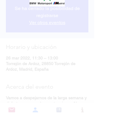
Se ha cerrado la posibilidad de
registrarse
Ver otros eventos
Horario y ubicación
26 mar 2022, 11:30 – 13:00
Torrejón de Ardoz, 28850 Torrejón de
Ardoz, Madrid, España
Acerca del evento
Vamos a despejarnos de la larga semana y
disfrutar un poco de nuestras joyas. No
dudes en venir y conocernos.
¡¡NO TE VAS A ARREPENTIR!!
NUESTROS PATROCINADORES