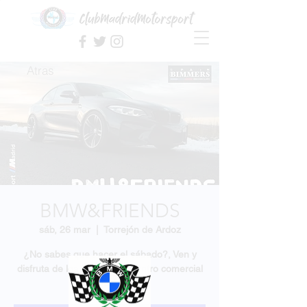
Atras
BMW&FRIENDS
sáb, 26 mar
  |  
Torrejón de Ardoz
¿No sabes que hacer el sábado?, Ven y
disfruta de los BMW en el centro comercial
Oasiz.